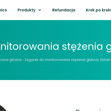
nics
Produkty
Refundacja
Krok po krok
itorowania stężenia 
trona główna
›
Zegarek do monitorowania stężenia glukozy SiWat