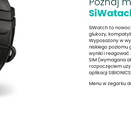
Poznaj m
SiWatac
SiWatch to nowoc
glukozy, kompatyb
Wyposażony w wyś
niskiego poziomu 
wyniki i reagować 
SIM (wymagana ak
rozpoczęciem uży
aplikacji SIBIONICS
Menu w zegarku do