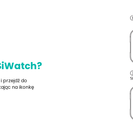
SiWatch?
 i przejdź do
ikając na ikonkę