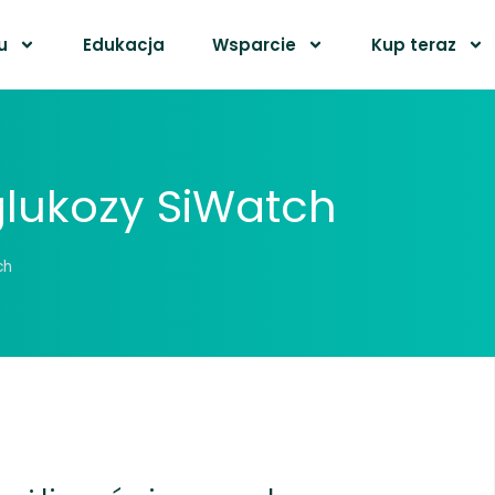
u
Edukacja
Wsparcie
Kup teraz
glukozy SiWatch
ch